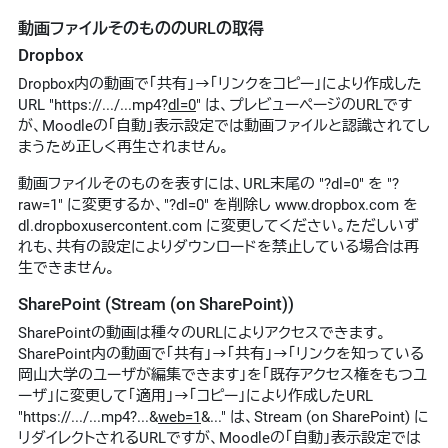
動画ファイルそのもののURLの取得
Dropbox
Dropbox内の動画で「共有」→「リンクをコピー」により作成した
URL "https://.../...mp4?
dl=0
" は、プレビューページのURLです
が、Moodleの「自動」表示設定では動画ファイルと認識されてし
まうため正しく再生されません。
動画ファイルそのものを表すには、URL末尾の "?dl=0" を "?
raw=1" に変更するか、"?dl=0" を削除し www.dropbox.com を
dl.dropboxusercontent.com に変更してください。ただしいず
れも、共有の設定によりダウンロードを禁止している場合は再
生できません。
SharePoint (Stream (on SharePoint))
SharePointの動画は種々のURLによりアクセスできます。
SharePoint内の動画で「共有」→「共有」→「リンクを知っている
岡山大学のユーザが編集できます」を「既存アクセス権をもつユ
ーザ」に変更して「適用」→「コピー」により作成したURL
"https://.../...mp4?...&
web=1
&..." は、Stream (on SharePoint) に
リダイレクトされるURLですが、Moodleの「自動」表示設定では