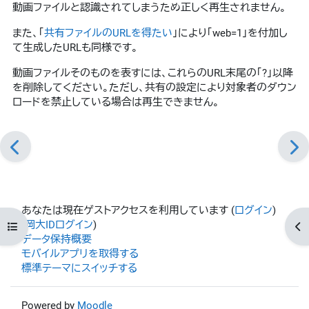
動画ファイルと認識されてしまうため正しく再生されません。
また、「
共有ファイルのURLを得たい
」により「web=1」を付加し
て生成したURLも同様です。
動画ファイルそのものを表すには、これらのURL末尾の「?」以降
を削除してください。ただし、共有の設定により対象者のダウン
ロードを禁止している場合は再生できません。
あなたは現在ゲストアクセスを利用しています (
ログイン
)
(
岡大IDログイン
)
コースインデックスを開く
ブ
データ保持概要
モバイルアプリを取得する
標準テーマにスイッチする
Powered by
Moodle