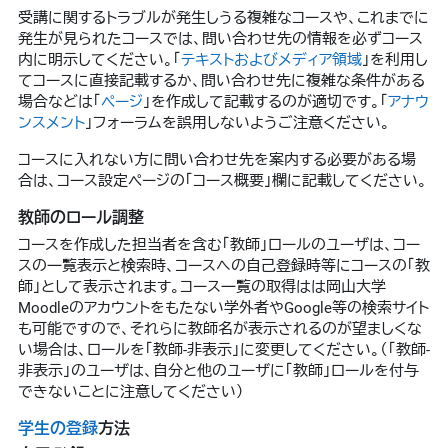
受講に関するトラブルが発生しうる複雑なコースや、これまでに
発生が見られたコースでは、問い合わせ先の情報を必ずコース
内に明示してください。「
テキストおよびメディア領域
」を利用し
てコースに直接記載するか、問い合わせ先に複雑な条件がある
場合などは「
ページ
」を作成して記載するのが適切です。「
アナウ
ンスメント
」フォーラムを誤用しないようご注意ください。
コースに入れない方に問い合わせ先を案内する必要がある場
合は、コース設定ページの「コース概要」欄に記載してください。
教師のロール調整
コースを作成した担当者を含む「教師」ロールのユーザは、コー
スの一覧表示と検索時、コースへの自己登録時等にコースの「教
師」として表示されます。コース一覧の取得はは岡山大学
Moodleのアカウントをもたない学外者やGoogle等の検索サイト
も可能ですので、それらに教師名が表示されるのが望ましくな
い場合は、ロールを「教師-非表示」に変更してください。（「教師-
非表示」のユーザは、自分と他のユーザに「教師」ロールを付与
できないことに注意してください）
学生の登録
方法