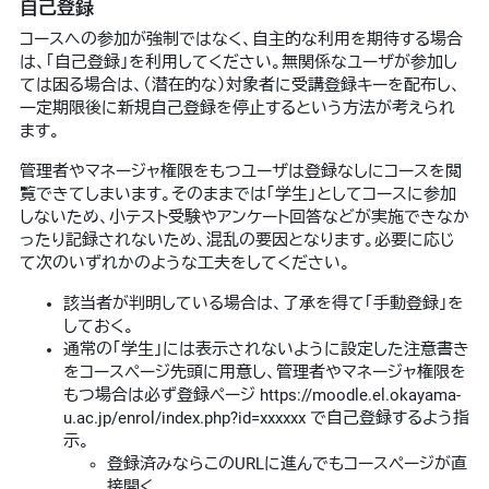
自己登録
コースへの参加が強制ではなく、自主的な利用を期待する場合
は、「自己登録」を利用してください。無関係なユーザが参加し
ては困る場合は、（潜在的な）対象者に受講登録キーを配布し、
一定期限後に新規自己登録を停止するという方法が考えられ
ます。
管理者やマネージャ権限をもつユーザは登録なしにコースを閲
覧できてしまいます。そのままでは「学生」としてコースに参加
しないため、小テスト受験やアンケート回答などが実施できなか
ったり記録されないため、混乱の要因となります。必要に応じ
て次のいずれかのような工夫をしてください。
該当者が判明している場合は、了承を得て「手動登録」を
しておく。
通常の「学生」には表示されないように設定した注意書き
をコースページ先頭に用意し、管理者やマネージャ権限を
もつ場合は必ず登録ページ https://moodle.el.okayama-
u.ac.jp/enrol/index.php?id=xxxxxx で自己登録するよう指
示。
登録済みならこのURLに進んでもコースページが直
接開く。