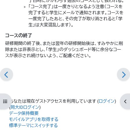
了日時にかかわらず過去のコースとして扱われる。
「コース完了」は一度きりとなるよう注意（コースを
完了すると学生にメールで通知されます。コースを
一度完了したあと、その完了が取り消されると「学
生」は大変混乱します）。
コースの終了
研修期間の終了後、または翌年の研修開始後は、すみやかに削
除または非表示とし、「学生」のダッシュボード等に余分なコー
スが表示され続けないよう、ご配慮ください。
あなたは現在ゲストアクセスを利用しています (
ログイン
)
コースインデックスを開く
ブ
(
岡大IDログイン
)
データ保持概要
モバイルアプリを取得する
標準テーマにスイッチする