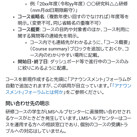
例: 「20xx年度（令和yy年度） ○○研究科△△研修
（mm月dd日期限厳守）」
コース省略名
: （複数年使い回すのでなければ）年度等を
明示。（変更不可。同じ省略名の重複不可）
コース概要
: コースの目的や対象者のほか、コース利用に
関する質問等の連絡先を明示。
コース内でも連絡先がわかるように、「コース概要」
（Course summary）ブロックを追加しておくか、コ
ース内のわかりやすい場所に記載。
開始日・終了日
: ダッシュボード等で進行中のコースのみ
に絞りこめるように配慮。
コースを新規作成すると先頭に「アナウンスメント」フォーラムが
自動で追加されますが、この誤用が目立っています。「
「アナウン
スメント」フォーラムとは何か
」をご参照ください。
問い合わせ先の明示
研修コースの学生がLMSヘルプセンターに直接問い合わせされ
るケースがときどき発生しています。LMSヘルプセンターはコー
スを運用する方への相談窓口であり、個別のコースの受講トラ
ブルへの対応はしていません。