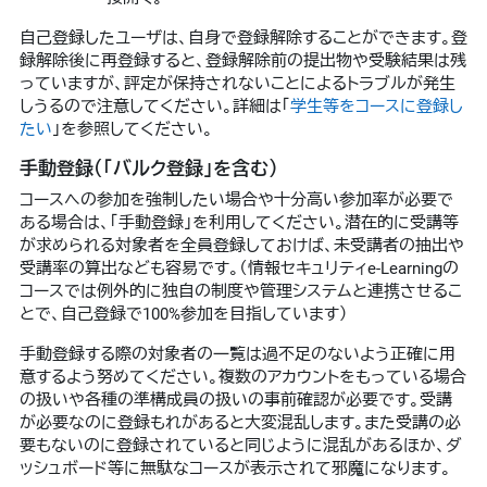
自己登録したユーザは、自身で登録解除することができます。登
録解除後に再登録すると、登録解除前の提出物や受験結果は残
っていますが、評定が保持されないことによるトラブルが発生
しうるので注意してください。詳細は「
学生等をコースに登録し
たい
」を参照してください。
手動登録（「バルク登録」を含む）
コースへの参加を強制したい場合や十分高い参加率が必要で
ある場合は、「手動登録」を利用してください。潜在的に受講等
が求められる対象者を全員登録しておけば、未受講者の抽出や
受講率の算出なども容易です。（情報セキュリティe-Learningの
コースでは例外的に独自の制度や管理システムと連携させるこ
とで、自己登録で100%参加を目指しています）
手動登録する際の対象者の一覧は過不足のないよう正確に用
意するよう努めてください。複数のアカウントをもっている場合
の扱いや各種の準構成員の扱いの事前確認が必要です。受講
が必要なのに登録もれがあると大変混乱します。また受講の必
要もないのに登録されていると同じように混乱があるほか、ダ
ッシュボード等に無駄なコースが表示されて邪魔になります。