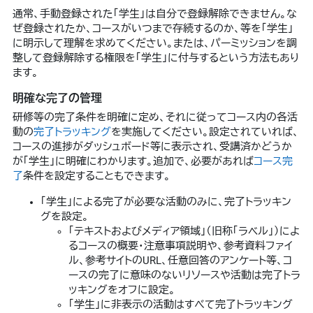
通常、手動登録された「学生」は自分で登録解除できません。な
ぜ登録されたか、コースがいつまで存続するのか、等を「学生」
に明示して理解を求めてください。または、パーミッションを調
整して登録解除する権限を「学生」に付与するという方法もあり
ます。
明確な完了の管理
研修等の完了条件を明確に定め、それに従ってコース内の各活
動の
完了トラッキング
を実施してください。設定されていれば、
コースの進捗がダッシュボード等に表示され、受講済かどうか
が「学生」に明確にわかります。追加で、必要があれば
コース完
了
条件を設定することもできます。
「学生」による完了が必要な活動のみに、完了トラッキン
グを設定。
「テキストおよびメディア領域」（旧称「ラベル」）によ
るコースの概要・注意事項説明や、参考資料ファイ
ル、参考サイトのURL、任意回答のアンケート等、コ
ースの完了に意味のないリソースや活動は完了トラ
ッキングをオフに設定。
「学生」に非表示の活動はすべて完了トラッキング