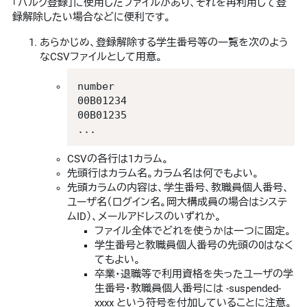
「バルク登録」に使用したファイルがあり、それを再利用して登
録解除したい場合などに便利です。
あらかじめ、登録解除する学生番号等の一覧を次のよう
なCSVファイルとして用意。
number

00B01234

00B01235

...
CSVの各行は1カラム。
先頭行はカラム名。カラム名は何でもよい。
先頭カラムの内容は、学生番号、教職員個人番号、
ユーザ名（ログイン名。岡大構成員の場合はシステ
ムID）、メールアドレスのいずれか。
ファイル全体でどれを使うかは一つに固定。
学生番号と教職員個人番号の先頭の0はなく
てもよい。
卒業・退職等で利用資格を失ったユーザの学
生番号・教職員個人番号には -suspended-
xxxx という符号を付加していることに注意。