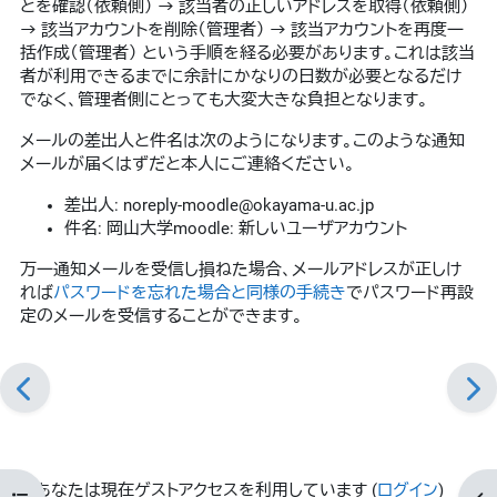
とを確認（依頼側） → 該当者の正しいアドレスを取得（依頼側）
→ 該当アカウントを削除（管理者） → 該当アカウントを再度一
括作成（管理者） という手順を経る必要があります。これは該当
者が利用できるまでに余計にかなりの日数が必要となるだけ
でなく、管理者側にとっても大変大きな負担となります。
メールの差出人と件名は次のようになります。このような通知
メールが届くはずだと本人にご連絡ください。
差出人: noreply-moodle@okayama-u.ac.jp
件名: 岡山大学moodle: 新しいユーザアカウント
万一通知メールを受信し損ねた場合、メールアドレスが正しけ
れば
パスワードを忘れた場合と同様の手続き
でパスワード再設
定のメールを受信することができます。
あなたは現在ゲストアクセスを利用しています (
ログイン
)