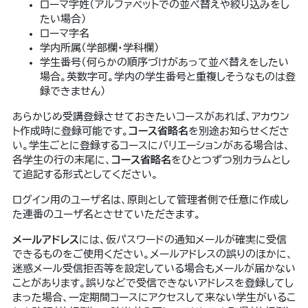
ローマ字姓（アルファベットでの並べ替えや絞り込みをし
たい場合）
ローマ字名
学内所属（学部欄・学科欄）
学生番号（何らかの順序づけがあって並べ替えをしたい
場合。英数字可。学内の学生番号と重複しそうなものは登
録できません）
あらかじめ受講登録させておきたいコースがあれば、アカウン
ト作成時に登録可能です。
コース省略名
を別途お知らせくださ
い。学生ごとに登録するコースにバリエーションがある場合は、
各学生の行の末尾に、
コース省略名
をひとつずつ別カラムとし
て追記する形式としてください。
ログイン用のユーザ名は、原則として管理者側で任意に作成し
た連番のユーザ名とさせていただきます。
メールアドレス
には、仮パスワードの通知メールが確実に受信
できるものをご使用ください。メールアドレスの誤りのほかに、
迷惑メール受信拒否等を設定している場合もメールが届かない
ことがあります。誤りなどで受信できないアドレスを登録してし
まった場合、一定期間コースにアクセスして来ない学生がいるこ