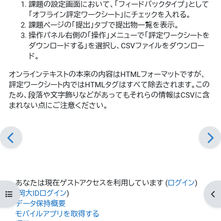
課題の設定画面において、「フィードバックタイプ」として
「オフライン評定ワークシート」にチェックを入れる。
課題ページの「提出」タブで提出物一覧を表示。
操作パネル右側の「操作」メニューで「評定ワークシートを
ダウンロードする」を選択し、CSVファイルをダウンロー
ド。
オンラインテキストの本来の内容はHTMLフォーマットですが、
評定ワークシート内ではHTMLタグはすべて除去されます。この
ため、段落や文字飾りなどがあってもそれらの情報はCSVに含
まれない点にご注意ください。
あなたは現在ゲストアクセスを利用しています (
ログイン
)
(
岡大IDログイン
)
コースインデックスを開く
ブ
データ保持概要
モバイルアプリを取得する