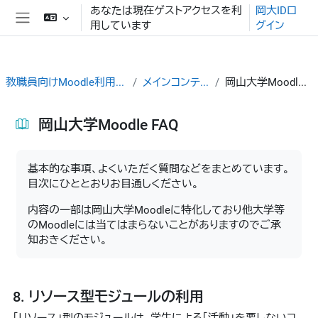
メインコンテンツへスキップする
あなたは現在ゲストアクセスを利
岡大IDロ
用しています
グイン
サイドパネル
教職員向けMoodle利用ガイド
メインコンテンツ
岡山大学Moodle FAQ
岡山大学Moodle FAQ
完了要件
基本的な事項、よくいただく質問などをまとめています。
目次にひととおりお目通しください。
内容の一部は岡山大学Moodleに特化しており他大学等
のMoodleには当てはまらないことがありますのでご承
知おきください。
8. リソース型モジュールの利用
「リソース」型のモジュールは、学生による「活動」を要しないコ