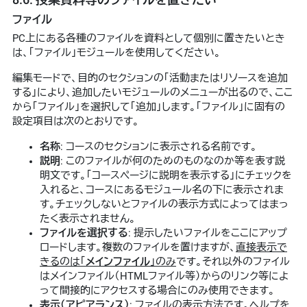
ファイル
PC上にある各種のファイルを資料として個別に置きたいとき
は、「ファイル」モジュールを使用してください。
編集モードで、目的のセクションの「活動またはリソースを追加
する」により、追加したいモジュールのメニューが出るので、ここ
から「ファイル」を選択して「追加」します。「ファイル」に固有の
設定項目は次のとおりです。
名称
: コースのセクションに表示される名前です。
説明
: このファイルが何のためのものなのか等を表す説
明文です。「コースページに説明を表示する」にチェックを
入れると、コースにあるモジュール名の下に表示されま
す。チェックしないとファイルの表示方式によってはまっ
たく表示されません。
ファイルを選択する
: 提示したいファイルをここにアップ
ロードします。複数のファイルを置けますが、
直接表示で
きるのは「
メインファイル
」のみ
です。それ以外のファイル
はメインファイル（HTMLファイル等）からのリンク等によ
って間接的にアクセスする場合にのみ使用できます。
表示（アピアランス）
: ファイルの表示方法です。ヘルプを