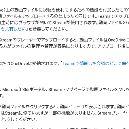
nt（およびOneDrive）上の動画ファイルに視聴を便利にするための機能を付加した
e）に一般ファイルをアップロードするのとまったく同じです。Teamsでアッ
再生時にはブラウザが開いてStreamが使用されます。動画ファイルの
ルを共有したい
」を参照してください。
Streamのプレーヤーでアップロードすると、動画ファイルはOneDriv
格納する方がファイルの整理や管理が容易になりますので、アップロード後
またはOneDriveに格納されます。「
Teamsで録画した会議はどこに保
icrosoft 365ポータル、Streamトップページで動画ファイルをクリ
す。
ライブラリで動画ファイルをクリックすると、動画ビューワが表示されます。動画
treamに似ていますが一部の機能がありません。Streamプレー
クリックしてください。