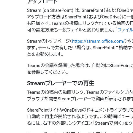
アップロード
Stream (on SharePoint) は、SharePoi
アップロード方法はSharePoint（およびOneDriv
も同様です。Teamsの投稿にリンクされている動画の
可の設定方法も一般ファイルと変わりません。「
ファイ
Streamのトップページ（
https://stream.office.com/
）や
ます。チームで共有したい場合は、SharePointに
とをお勧めします。
Teamsの会議を録画した場合は、自動的にSharePoint
を参照してください。
Streamプレーヤーでの再生
Teamsの投稿内の動画リンク、Teamsのファイルタブ内、M
ブラウザが開きSteamプレーヤーで動画が表示されま
SharePointサイトやOneDriveのドキュメント
自動的に再生が開始されるようです。この動画ビューワはS
るには、右下の外部リンクアイコン「Streamで開く」を