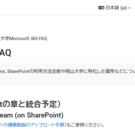
日本語 ‎(ja)‎
学Microsoft 365 FAQ
FAQ
, Teams, SharePointの利用方法全般や岡山大学に特化した箇所などに
ointの章と統合予定）
 (on SharePoint)
treamへの講義動画のアップロード手順
）もご参照ください。