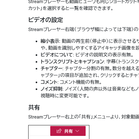
Streamプレーヤーも動画ビューワも同じショートカッ
カット」を選択すると一覧を確認できます。
ビデオの設定
Streamプレーヤー右端（ブラウザ幅によっては下端
縮小表示
: 動画の再生前（停止中）に表示させ
や、動画を識別しやすくするアイキャッチ画像を
ビデオについて
: ビデオの説明文の表示有無。
トランスクリプトとキャプション
: 字幕（トランス
チャプター
: チャプター分割の有無。数分を越え
ャプター」の項目が追加され、クリックするとチ
コメント
: コメント機能の有無。
ノイズ抑制
: ノイズ（人間の声以外は音楽など
視聴時に変更可能です。
共有
Streamプレーヤー右上の「共有」メニューより、対象