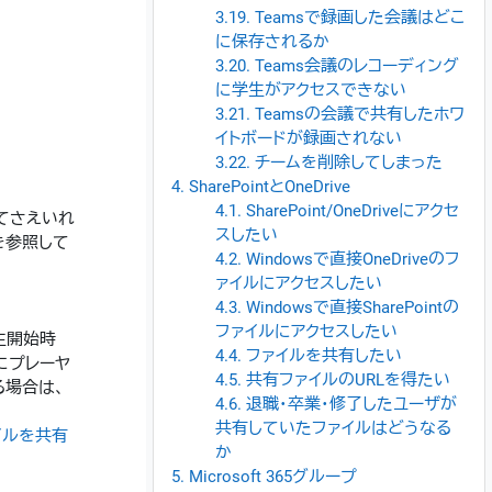
3.19. Teamsで録画した会議はどこ
に保存されるか
3.20. Teams会議のレコーディング
に学生がアクセスできない
3.21. Teamsの会議で共有したホワ
イトボードが録画されない
3.22. チームを削除してしまった
4. SharePointとOneDrive
4.1. SharePoint/OneDriveにアクセ
ってさえいれ
スしたい
を参照して
4.2. Windowsで直接OneDriveのフ
ァイルにアクセスしたい
4.3. Windowsで直接SharePointの
ファイルにアクセスしたい
生開始時
4.4. ファイルを共有したい
にプレーヤ
4.5. 共有ファイルのURLを得たい
る場合は、
4.6. 退職・卒業・修了したユーザが
共有していたファイルはどうなる
イルを共有
か
5. Microsoft 365グループ