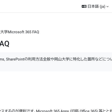
日本語 ‎(ja)‎
学Microsoft 365 FAQ
FAQ
, Teams, SharePointの利用方法全般や岡山大学に特化した箇所などに
便利です。Microsoft 365 Apps (旧称 Office 365) 等と